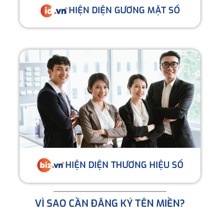
HIỆN DIỆN GƯƠNG MẶT SỐ
HIỆN DIỆN THƯƠNG HIỆU SỐ
VÌ SAO CẦN ĐĂNG KÝ TÊN MIỀN?