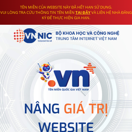
TÊN MIỀN CỦA WEBSITE NÀY ĐÃ HẾT HẠN SỬ DỤNG.
VUI LÒNG TRA CỨU THÔNG TIN TÊN MIỀN
TẠI ĐÂY
VÀ LIÊN HỆ NHÀ ĐĂNG
KÝ ĐỂ THỰC HIỆN GIA HẠN.
NÂNG
GIÁ TRỊ
WEBSITE