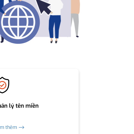
ản lý tên miền
em thêm ⟶