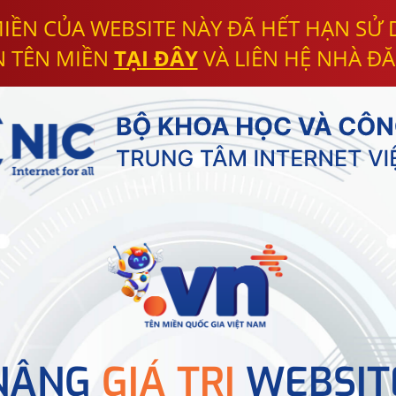
IỀN CỦA WEBSITE NÀY ĐÃ HẾT HẠN SỬ
N TÊN MIỀN
TẠI ĐÂY
VÀ LIÊN HỆ NHÀ ĐĂ
NÂNG
GIÁ TRỊ
WEBSIT