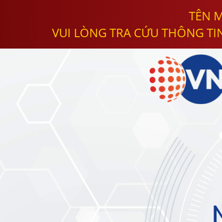
TÊN M
VUI LÒNG TRA CỨU THÔNG TI