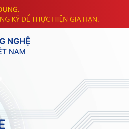
 DỤNG.
NG KÝ ĐỂ THỰC HIỆN GIA HẠN.
E